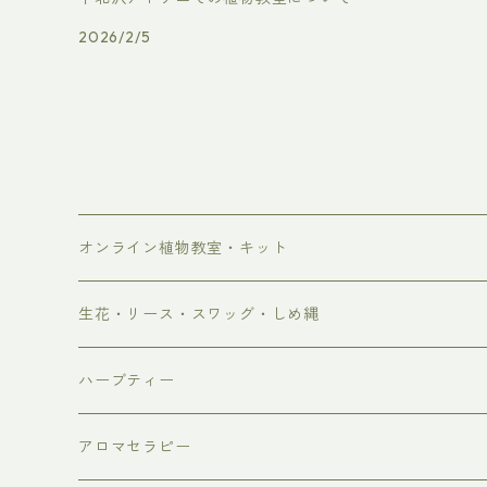
2026/2/5
オンライン植物教室・キット
生花・リース・スワッグ・しめ縄
生花
ハーブティー
リース・スワッグ
アロマセラピー