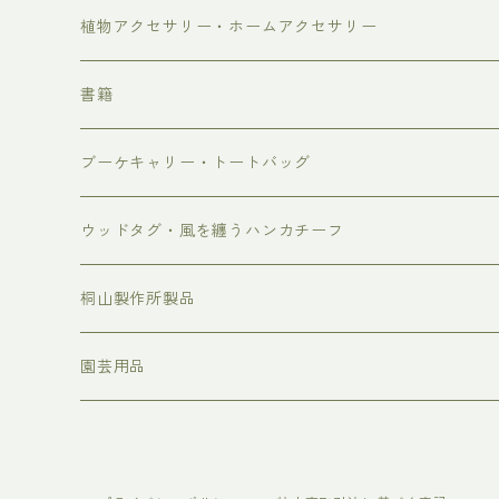
しめ縄飾り、お正月飾り、お正月のお花
芳香蒸留水
植物アクセサリー・ホームアクセサリー
2026年母の日
ブレンド精油
書籍
4/30-5/3着 母の日 早め到着便 10%OFF
ブーケキャリー・トートバッグ
5/7-5/9着 母の日通常便
ウッドタグ・風を纏うハンカチーフ
桐山製作所製品
蒸留装置
園芸用品
蒸留装置以外ガラス製品