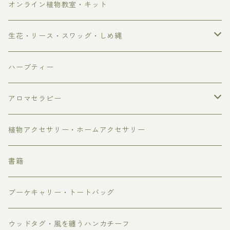
オンライン植物教室・キット
生花・リース・スワッグ・しめ縄
生花
ハーブティー
リース・スワッグ
アロマセラピー
しめ縄飾り、お正月飾り、お正月のお花
芳香蒸留水
植物アクセサリー・ホームアクセサリー
2026年母の日
ブレンド精油
書籍
4/30-5/3着 母の日 早め到着便 10%OFF
ブーケキャリー・トートバッグ
5/7-5/9着 母の日通常便
ウッドタグ・風を纏うハンカチーフ