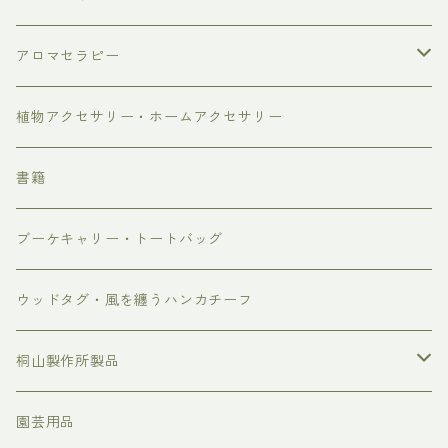
リース・スワッグ
アロマセラピー
しめ縄飾り、お正月飾り、お正月のお花
芳香蒸留水
植物アクセサリー・ホームアクセサリー
2026年母の日
ブレンド精油
書籍
4/30-5/3着 母の日 早め到着便 10%OFF
ブーケキャリー・トートバッグ
5/7-5/9着 母の日通常便
ウッドタグ・風を纏うハンカチーフ
桐山製作所製品
蒸留装置
園芸用品