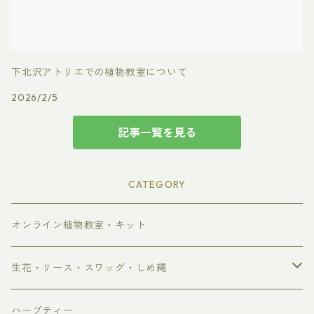
下北沢アトリエでの植物教室について
2026/2/5
記事一覧を見る
CATEGORY
オンライン植物教室・キット
生花・リース・スワッグ・しめ縄
生花
ハーブティー