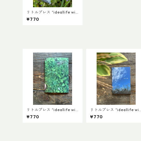
リトルプレス “ideallife wit
h plants ” 16号 『植物の名
¥770
前』
リトルプレス “ideallife wit
リトルプレス “ideallife wit
h plants ” 18号「植物とおま
h plants ” 17号 『秋の七
¥770
¥770
じない」
草』