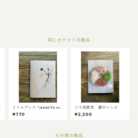
同じカテゴリの商品
リトルプレス “ideallife wit
二十四節気 暦のレシピ
h plants ” 15号 『たんぽ
¥770
¥2,200
ぽ』
その他の商品