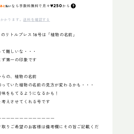
¥250
なら
手数料無料で
月々
から
かかります。
送料を確認する
feさんのリトルプレス 16号は「植物の名前」
って難しいな・・・
まず第一の印象です
からの、植物の名前
知っていた植物の名前の見方が変わるかも・・・
興味をもてるようになるかも！
を考えさせてくれる号です
ーーーーーーーーーーーーー
け取りご希望のお客様は備考欄にその旨ご記載くだ