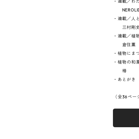
・連載／わ
NEROLI
・連載／人
三村剛
・連載／植
倉住薫
・植物にま
・植物の和
椿
・あとがき
（全36ペー