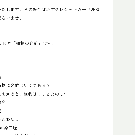
いたします。その場合は必ずクレジットカード決済
ださいませ。
 16号「植物の名前」です。
前
植物に名前はいくつある？
来を知ると、植物はもっとたのしい
言名
花
花とわたし
e 原口瞳