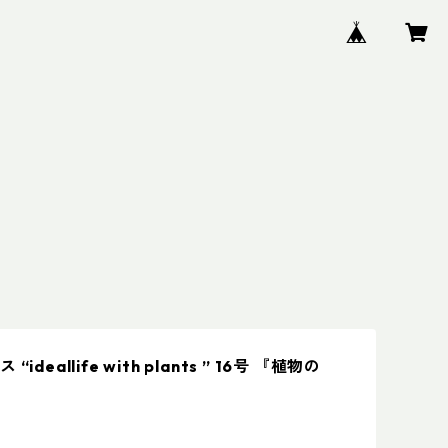
ideallife with plants ” 16号 『植物の