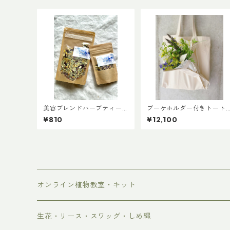
美容ブレンドハーブティーS
ブーケホルダー付きトート
サイズ
バッグ
¥810
¥12,100
オンライン植物教室・キット
生花・リース・スワッグ・しめ縄