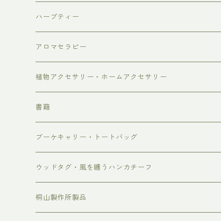
生花
ハーブティー
リース・スワッグ
アロマセラピー
しめ縄飾り、お正月飾り、お正月のお花
芳香蒸留水
植物アクセサリー・ホームアクセサリー
2026年母の日
ブレンド精油
書籍
4/30-5/3着 母の日 早め到着便 10%OFF
ブーケキャリー・トートバッグ
5/7-5/9着 母の日通常便
ウッドタグ・風を纏うハンカチーフ
桐山製作所製品