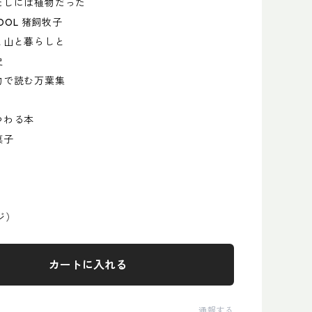
たしには植物だった
DOL 猪飼牧子
と山と暮らしと
史
物で読む万葉集
つわる本
菓子
ジ）
カートに入れる
通報する