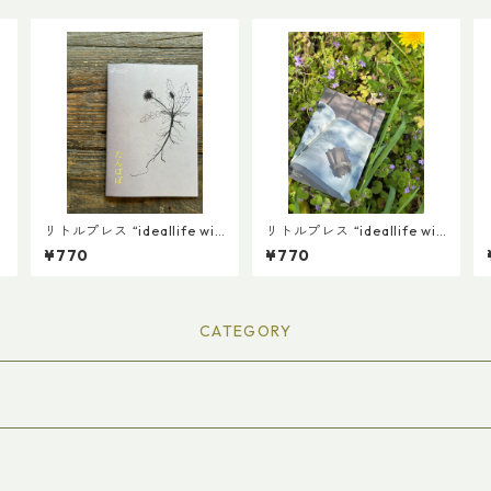
リトルプレス “ideallife wit
リトルプレス “ideallife wit
h plants ” 15号 『たんぽ
h plants ” 16号 『植物の名
h
¥770
¥770
ぽ』
前』
CATEGORY