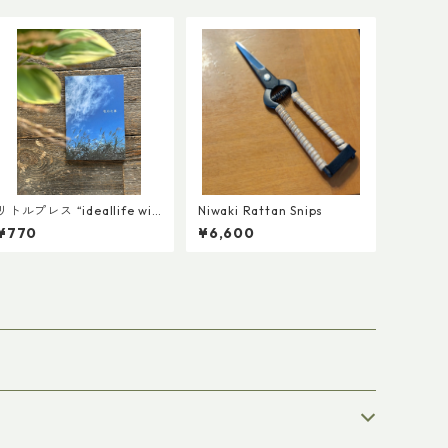
リトルプレス “ideallife wit
Niwaki Rattan Snips
 plants ” 17号 『秋の七
¥770
¥6,600
草』