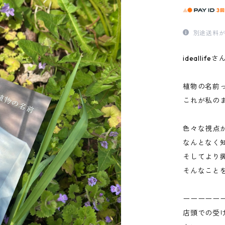
別途送料が
idealli
植物の名前
これが私の
色々な視点
なんとなく
そしてより
そんなこと
ーーーーー
店頭での受