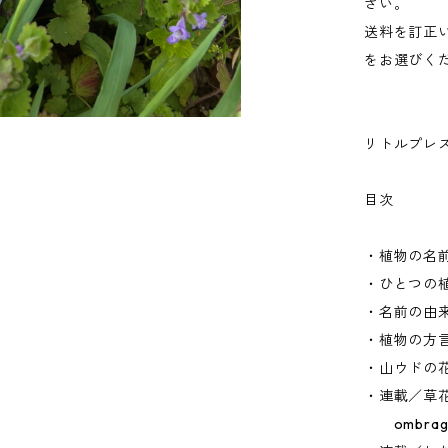
さい。
送料を訂正
をお選びく
リトルプレス
目次
・植物の名
・ひとつの
・名前の由
・植物の方
・山ウドの
・連載／草
ombrag