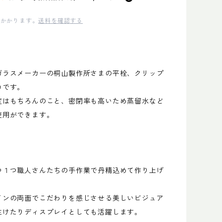
かかります。
送料を確認する
ガラスメーカーの桐山製作所さまの平栓、クリップ
コです。
度はもちろんのこと、密閉率も高いため蒸留水など
使用ができます。
つ１つ職人さんたちの手作業で丹精込めて作り上げ
。
インの両面でこだわりを感じさせる美しいビジュア
生けたりディスプレイとしても活躍します。