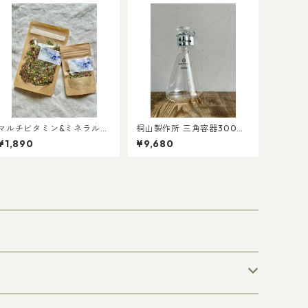
マルチビタミン&ミネラルブ
桐山製作所 三角容器300m
レンドハーブティーMサイズ
平栓、クリップ付
¥1,890
¥9,680