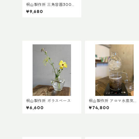
桐山製作所 三角容器300m
平栓、クリップ付
¥9,680
桐山製作所 ガラスベース
桐山製作所 アロマ水蒸気蒸
留装置 RA-015
¥6,600
¥74,800