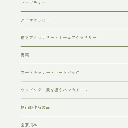
生花
ハーブティー
リース・スワッグ
アロマセラピー
しめ縄飾り、お正月飾り、お正月のお花
芳香蒸留水
植物アクセサリー・ホームアクセサリー
2026年母の日
ブレンド精油
書籍
4/30-5/3着 母の日 早め到着便 10%OFF
ブーケキャリー・トートバッグ
5/7-5/9着 母の日通常便
ウッドタグ・風を纏うハンカチーフ
桐山製作所製品
蒸留装置
園芸用品