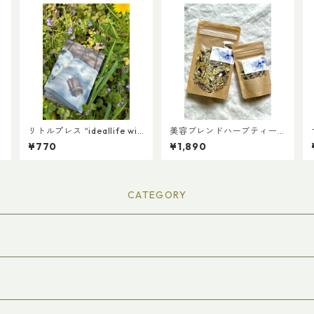
リトルプレス “ideallife wit
美容ブレンドハーブティーM
h plants ” 16号 『植物の名
サイズ
¥770
¥1,890
前』
CATEGORY