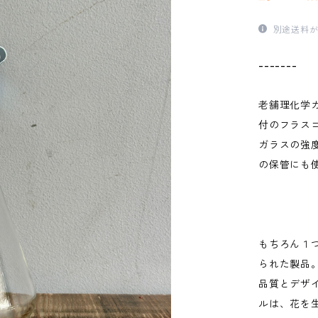
別途送料が
-------
老舗理化学
付のフラス
ガラスの強
の保管にも
もちろん１
られた製品
品質とデザ
ルは、花を