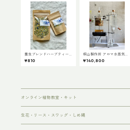
養生ブレンドハーブティーS
桐山製作所 アロマ水蒸気蒸
サイズ
留装置 RA-013H
¥810
¥140,800
オンライン植物教室・キット
生花・リース・スワッグ・しめ縄