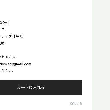
0ml
ラス
クリップ付平栓
透明
のある方は、
.flower@gmail.com
ください。
カートに入れる
通報する