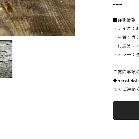
___
■詳細情報
・サイズ：30
・材質：ガ
・付属品：
・カラー：
ご質問事項
◆
nerolidol
までご連絡