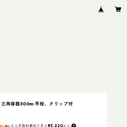
 三角容器300m 平栓、クリップ付
¥3,220
なら
手数料無料で
月々
から